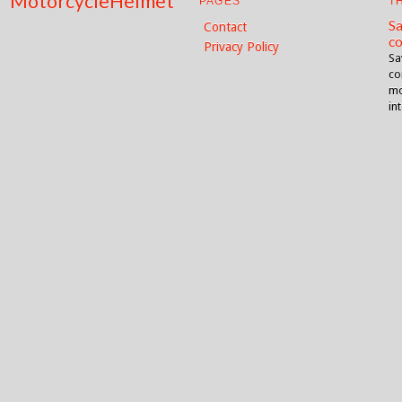
MotorcycleHelmet
PAGES
T
Sa
Contact
co
Privacy Policy
Sa
co
mo
in