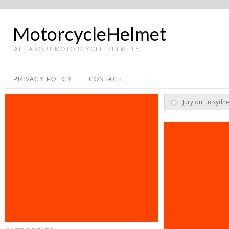
MotorcycleHelmet
ALL ABOUT MOTORCYCLE HELMETS
PRIVACY POLICY
CONTACT
Jury out in sydne