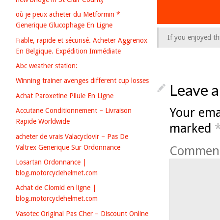
où je peux acheter du Metformin *
Generique Glucophage En Ligne
If you enjoyed thi
Fiable, rapide et sécurisé. Acheter Aggrenox
En Belgique. Expédition Immédiate
Abc weather station:
Winning trainer avenges different cup losses
Leave a
Achat Paroxetine Pilule En Ligne
Your emai
Accutane Conditionnement – Livraison
Rapide Worldwide
marked
acheter de vrais Valacyclovir – Pas De
Valtrex Generique Sur Ordonnance
Commen
Losartan Ordonnance |
blog.motorcyclehelmet.com
Achat de Clomid en ligne |
blog.motorcyclehelmet.com
Vasotec Original Pas Cher – Discount Online