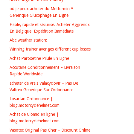
où je peux acheter du Metformin *
Generique Glucophage En Ligne
Fiable, rapide et sécurisé. Acheter Aggrenox
En Belgique. Expédition Immédiate
Abc weather station:
Winning trainer avenges different cup losses
Achat Paroxetine Pilule En Ligne
Accutane Conditionnement – Livraison
Rapide Worldwide
acheter de vrais Valacyclovir – Pas De
Valtrex Generique Sur Ordonnance
Losartan Ordonnance |
blog.motorcyclehelmet.com
Achat de Clomid en ligne |
blog.motorcyclehelmet.com
Vasotec Original Pas Cher – Discount Online