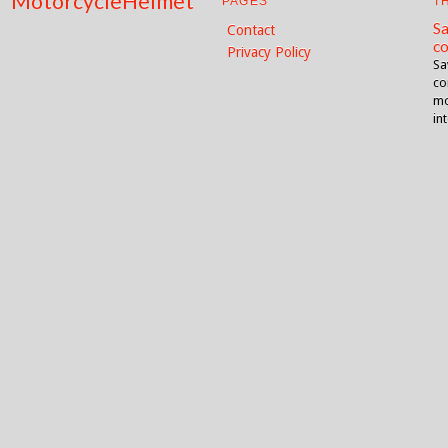
MotorcycleHelmet
PAGES
T
Sa
Contact
co
Privacy Policy
Sa
co
mo
in