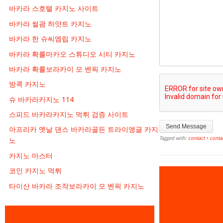
바카라 스호텔 카지노 사이트
바카라 썰괌 하얏트 카지노
바카라 한 슈씨엠립 카지노
바카라 확률마카오 스튜디오 시티 카지노
바카라 확률보라카이 모 벤픽 카지노
방콕 카지노
슈 바카라카지노 114
스피드 바카라카지노 먹튀 검증 사이트
아프리카 옛날 댄스 바카라골든 트라이앵글 카지
Tagged with:
contact
•
conta
노
카지노 마스터
코인 카지노 먹튀
타이산 바카라 조작보라카이 모 벤픽 카지노