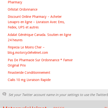
Pharmacy
Orlistat Ordonnance
Discount Online Pharmacy – Acheter
Lexapro en ligne – Livraison Avec Ems,
Fedex, UPS et autres
Adalat Générique Canada. Soutien en ligne
24 heures
Finpecia Le Moins Cher –
blog.motorcyclehelmet.com
Pas De Pharmacie Sur Ordonnance * Famvir
Original Prix
Finasteride Conditionnement
Cialis 10 mg Livraison Rapide
Set your Twitter account name in your settings to use the TwitterB