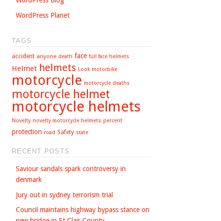
WordPress Blog
WordPress Planet
TAGS
face
accident
anyone
death
full face helmets
helmets
Helmet
Look
motorbike
motorcycle
motorcycle deaths
motorcycle helmet
motorcycle helmets
Novelty
novelty motorcycle helmets
percent
protection
Safety
road
state
RECENT POSTS
Saviour sandals spark controversy in
denmark
Jury out in sydney terrorism trial
Council maintains highway bypass stance on
new bridge in St Clair County