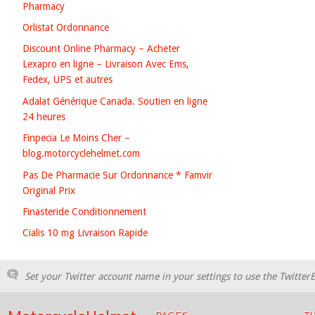
Pharmacy
Orlistat Ordonnance
Discount Online Pharmacy – Acheter
Lexapro en ligne – Livraison Avec Ems,
Fedex, UPS et autres
Adalat Générique Canada. Soutien en ligne
24 heures
Finpecia Le Moins Cher –
blog.motorcyclehelmet.com
Pas De Pharmacie Sur Ordonnance * Famvir
Original Prix
Finasteride Conditionnement
Cialis 10 mg Livraison Rapide
Set your Twitter account name in your settings to use the TwitterB