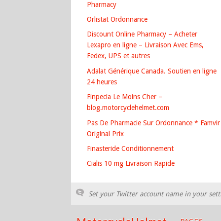
Pharmacy
Orlistat Ordonnance
Discount Online Pharmacy – Acheter
Lexapro en ligne – Livraison Avec Ems,
Fedex, UPS et autres
Adalat Générique Canada. Soutien en ligne
24 heures
Finpecia Le Moins Cher –
blog.motorcyclehelmet.com
Pas De Pharmacie Sur Ordonnance * Famvir
Original Prix
Finasteride Conditionnement
Cialis 10 mg Livraison Rapide
Set your Twitter account name in your setti