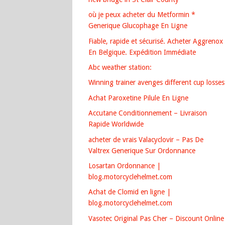
où je peux acheter du Metformin *
Generique Glucophage En Ligne
Fiable, rapide et sécurisé. Acheter Aggrenox
En Belgique. Expédition Immédiate
Abc weather station:
Winning trainer avenges different cup losses
Achat Paroxetine Pilule En Ligne
Accutane Conditionnement – Livraison
Rapide Worldwide
acheter de vrais Valacyclovir – Pas De
Valtrex Generique Sur Ordonnance
Losartan Ordonnance |
blog.motorcyclehelmet.com
Achat de Clomid en ligne |
blog.motorcyclehelmet.com
Vasotec Original Pas Cher – Discount Online